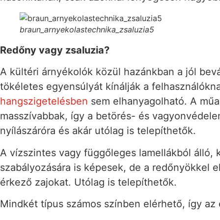
braun_arnyekolastechnika_zsaluzia5
Redőny vagy zsaluzia?
A kültéri árnyékolók közül hazánkban a jól bev
tökéletes egyensúlyát kínálják a felhasználók
hangszigetelésben
sem elhanyagolható. A műan
masszívabbak, így a betörés- és vagyonvédelem
nyílászáróra és akár utólag is telepíthetők.
A vízszintes vagy függőleges lamellákból álló,
szabályozására is képesek, de a redőnyökkel e
érkező zajokat. Utólag is telepíthetők.
Mindkét típus számos színben elérhető, így az 