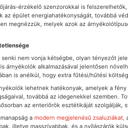
őjárás-érzékelő szenzorokkal is felszerelhetők
ik az épület energiahatékonyságát, továbbá vé
en megnézzük, melyek azok az árnyékolótípuso
tetlensége
enki nem vonja kétségbe, olyan tényezőt jelen
lis árnyékolók alkalmazásával jelentősen növelh
an is anélkül, hogy extra fűtési/hűtési költsé
rnyékolók lehetnek hatékonyak, amelyek a fény
tagságaival, továbbá az idegenekkel szemben. 
sősorban az enteriőrök esztétikáját szolgálják, 
ák manapság a
modern megjelenésű zsaluziákat,
a
k, illetve masszívabbak, és a nyílászárók külső