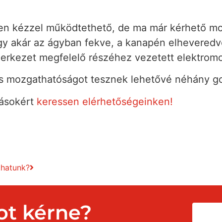
ően kézzel működtethető, de ma már kérhető mo
 akár az ágyban fekve, a kanapén elheveredve 
erkezet megfelelő részéhez vezetett elektromos
tos mozgathatóságot tesznek lehetővé néhány 
ásokért
keressen elérhetőségeinken!
thatunk?
ot kérne?