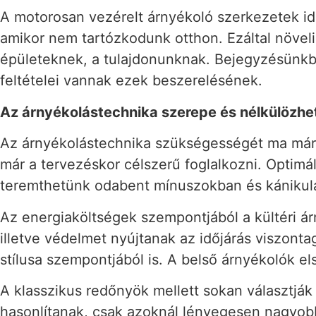
A motorosan vezérelt árnyékoló szerkezetek id
amikor nem tartózkodunk otthon. Ezáltal növel
épületeknek, a tulajdonunknak. Bejegyzésünkb
feltételei vannak ezek beszerelésének.
Az árnyékolástechnika szerepe és nélkülözhe
Az árnyékolástechnika szükségességét ma már s
már a tervezéskor célszerű foglalkozni. Optimá
teremthetünk odabent mínuszokban és kánikuláb
Az energiaköltségek szempontjából a kültéri á
illetve védelmet nyújtanak az időjárás viszon
stílusa szempontjából is. A belső árnyékolók el
A klasszikus redőnyök mellett sokan választj
hasonlítanak, csak azoknál lényegesen nagyobba