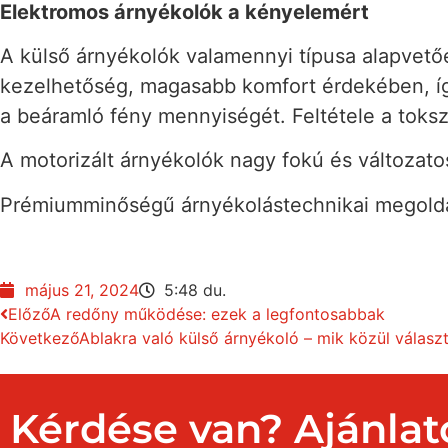
Elektromos árnyékolók a kényelemért
A külső árnyékolók valamennyi típusa alapvet
kezelhetőség, magasabb komfort érdekében, így
a beáramló fény mennyiségét. Feltétele a toksz
A motorizált árnyékolók nagy fokú és változa
Prémiumminőségű árnyékolástechnikai megold
május 21, 2024
5:48 du.
Előző
A redőny működése: ezek a legfontosabbak
Következő
Ablakra való külső árnyékoló – mik közül válasz
Kérdése van? Ajánlat