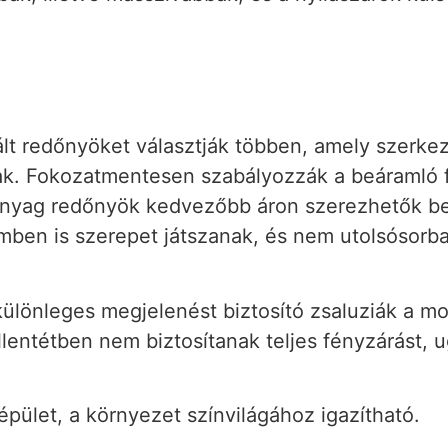
ált redőnyöket választják többen, amely szerke
nak. Fokozatmentesen szabályozzák a beáramló 
yag redőnyök kedvezőbb áron szerezhetők be,
ben is szerepet játszanak, és nem utolsósorba
 különleges megjelenést biztosító zsaluziák a m
llentétben nem biztosítanak teljes fényzárást
épület, a környezet színvilágához igazítható.