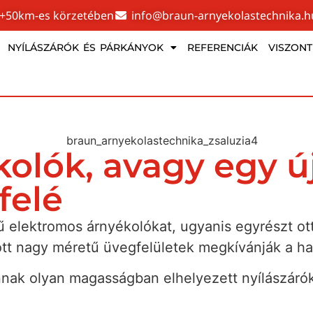
 +50km-es körzetében
info@braun-arnyekolastechnika.h
NYÍLÁSZÁRÓK ÉS PÁRKÁNYOK
REFERENCIÁK
VISZON
olók, avagy egy ú
felé
ű elektromos árnyékolókat, ugyanis egyrészt o
tt nagy méretű üvegfelületek megkívánják a ha
nak olyan magasságban elhelyezett nyílászáró