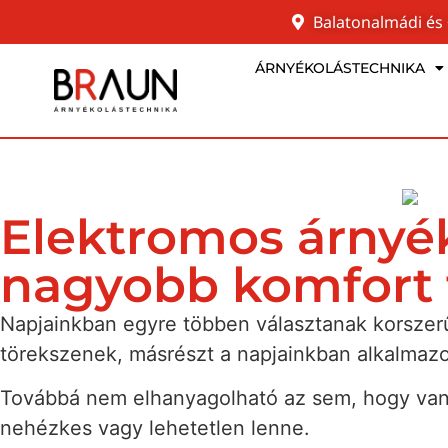
Balatonalmádi és
ÁRNYÉKOLÁSTECHNIKA
Elektromos árnyék
nagyobb komfort 
Napjainkban egyre többen választanak korszer
törekszenek, másrészt a napjainkban alkalmazo
Továbbá nem elhanyagolható az sem, hogy van
nehézkes vagy lehetetlen lenne.