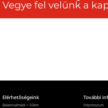
Vegye fel velünk a kap
Elérhetőségeink
További in
Balatonalmádi + 50km
Impresszum