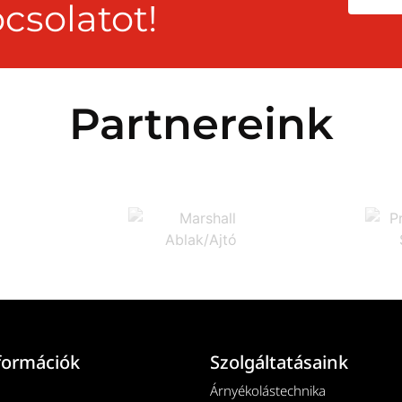
csolatot!
Partnereink
formációk
Szolgáltatásaink
Árnyékolástechnika