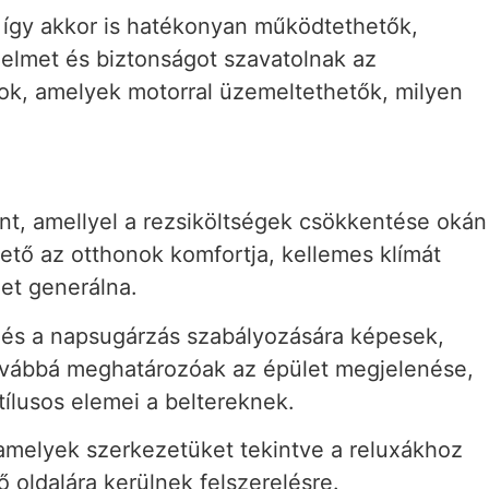
, így akkor is hatékonyan működtethetők,
delmet és biztonságot szavatolnak az
k, amelyek motorral üzemeltethetők, milyen
t, amellyel a rezsiköltségek csökkentése okán
ető az otthonok komfortja, kellemes klímát
get generálna.
 és a napsugárzás szabályozására képesek,
Továbbá meghatározóak az épület megjelenése,
stílusos elemei a beltereknek.
melyek szerkezetüket tekintve a reluxákhoz
 oldalára kerülnek felszerelésre.