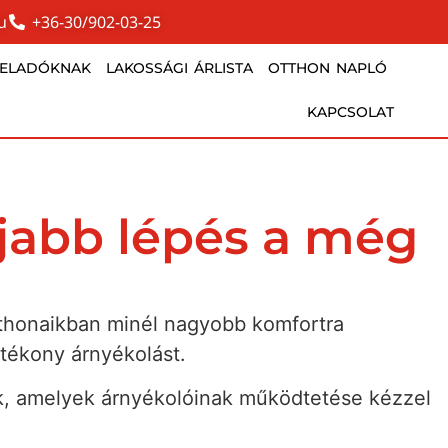
u
+36-30/902-03-25
TELADÓKNAK
LAKOSSÁGI ÁRLISTA
OTTHON NAPLÓ
KAPCSOLAT
jabb lépés a még
tthonaikban minél nagyobb komfortra
tékony árnyékolást.
k, amelyek árnyékolóinak működtetése kézzel