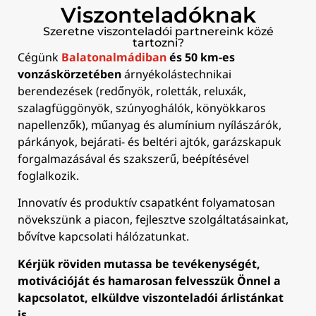
Viszonteladóknak
Szeretne viszonteladói partnereink közé
tartozni?
Cégünk
Balatonalmádiban
és 50 km-es
vonzáskörzetében
árnyékolástechnikai
berendezések (redőnyök, roletták, reluxák,
szalagfüggönyök, szúnyoghálók, könyökkaros
napellenzők), műanyag és alumínium nyílászárók,
párkányok, bejárati- és beltéri ajtók, garázskapuk
forgalmazásával és szakszerű, beépítésével
foglalkozik.
Innovatív és produktív csapatként folyamatosan
növekszünk a piacon, fejlesztve szolgáltatásainkat,
bővítve kapcsolati hálózatunkat.
Kérjük röviden mutassa be tevékenységét,
motivációját és hamarosan felvesszük Önnel a
kapcsolatot, elküldve viszonteladói árlistánkat
is.