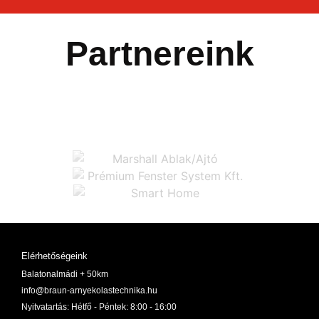
Partnereink
Elérhetőségeink
Balatonalmádi + 50km
info@braun-arnyekolastechnika.hu
Nyitvatartás: Hétfő - Péntek: 8:00 - 16:00