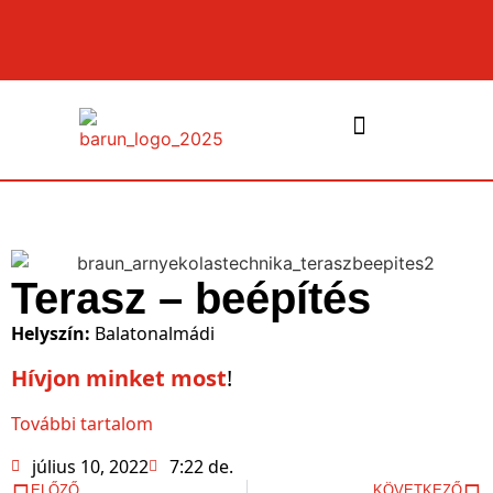
NYÍLÁSZÁRÓK ÉS PÁRKÁNYOK
Terasz – beépítés
Helyszín:
Balatonalmádi
Hívjon minket most
!
További tartalom
július 10, 2022
7:22 de.
ELŐZŐ
KÖVETKEZŐ