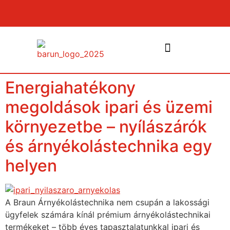
Energiahatékony
NYÍLÁSZÁRÓK ÉS PÁRKÁNYOK
megoldások ipari és üzemi
környezetbe – nyílászárók
és árnyékolástechnika egy
helyen
A Braun Árnyékolástechnika nem csupán a lakossági
ügyfelek számára kínál prémium árnyékolástechnikai
termékeket – több éves tapasztalatunkkal ipari és