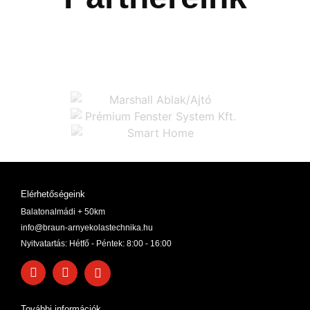
Elérhetőségeink
Balatonalmádi + 50km
info@braun-arnyekolastechnika.hu
Nyitvatartás: Hétfő - Péntek: 8:00 - 16:00
További információk