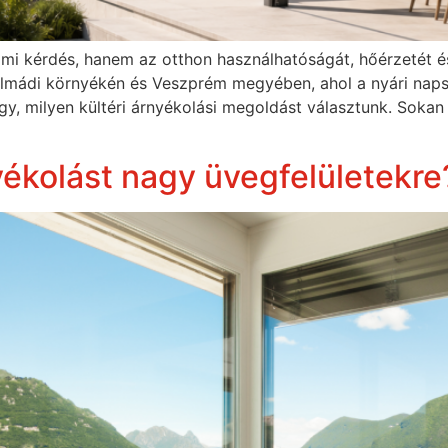
i kérdés, hanem az otthon használhatóságát, hőérzetét és 
almádi környékén és Veszprém megyében, ahol a nyári napsü
gy, milyen kültéri árnyékolási megoldást választunk. Sokan
ékolást nagy üvegfelületekre