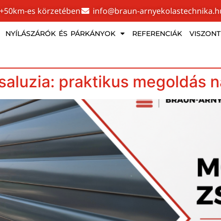
 +50km-es körzetében
info@braun-arnyekolastechnika.h
NYÍLÁSZÁRÓK ÉS PÁRKÁNYOK
REFERENCIÁK
VISZON
saluzia: praktikus megoldás n