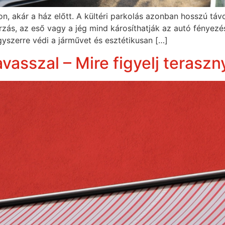
, akár a ház előtt. A kültéri parkolás azonban hosszú távo
ás, az eső vagy a jég mind károsíthatják az autó fényezését
yszerre védi a járművet és esztétikusan […]
vasszal – Mire figyelj teraszny