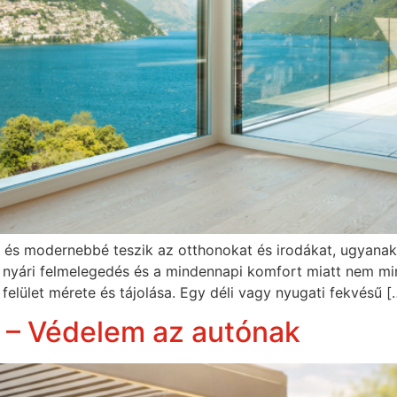
 és modernebbé teszik az otthonokat és irodákat, ugyanakk
a nyári felmelegedés és a mindennapi komfort miatt nem mi
elület mérete és tájolása. Egy déli vagy nyugati fekvésű [
s – Védelem az autónak