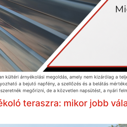
kültéri árnyékolási megoldás, amely nem kizárólag a teljes
ályozható a bejutó napfény, a szellőzés és a belátás mért
 szeretnék megőrizni, de a közvetlen napsütést, a nyári fe
koló teraszra: mikor jobb vála