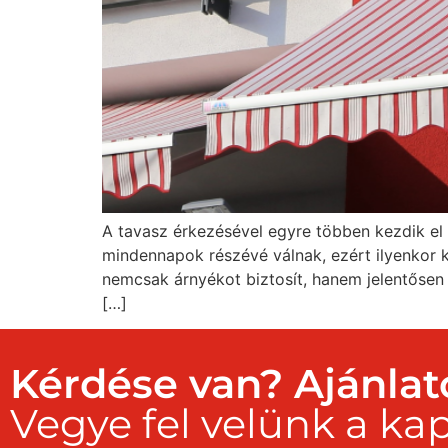
A tavasz érkezésével egyre többen kezdik el f
mindennapok részévé válnak, ezért ilyenkor 
nemcsak árnyékot biztosít, hanem jelentősen
[…]
Kérdése van? Ajánlat
Vegye fel velünk a kap