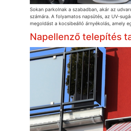
Sokan parkolnak a szabadban, akár az udvaron
számára. A folyamatos napsütés, az UV-sugárz
megoldást a kocsibeálló árnyékolás, amely eg
Napellenző telepítés ta