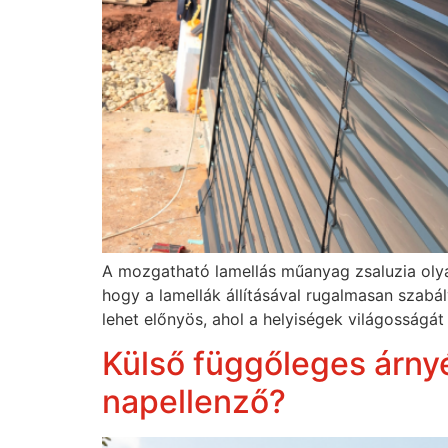
A mozgatható lamellás műanyag zsaluzia olyan 
hogy a lamellák állításával rugalmasan szab
lehet előnyös, ahol a helyiségek világosságát
Külső függőleges árnyé
napellenző?