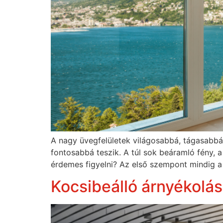
A nagy üvegfelületek világosabbá, tágasabbá
fontosabbá teszik. A túl sok beáramló fény, 
érdemes figyelni? Az első szempont mindig a f
Kocsibeálló árnyékolá