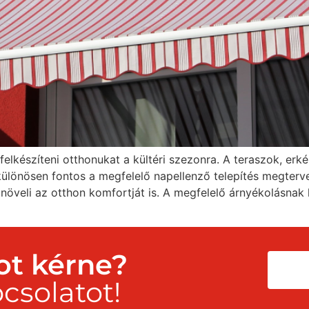
elkészíteni otthonukat a kültéri szezonra. A teraszok, erké
különösen fontos a megfelelő napellenző telepítés megterv
 növeli az otthon komfortját is. A megfelelő árnyékolásna
ot kérne?
csolatot!