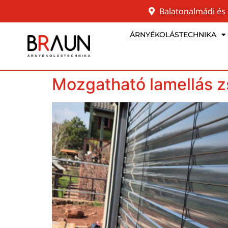
Balatonalmádi és
ÁRNYÉKOLÁSTECHNIKA
Mozgatható lamellás z