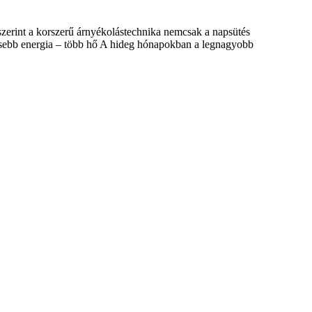
szerint a korszerű árnyékolástechnika nemcsak a napsütés
vesebb energia – több hő A hideg hónapokban a legnagyobb