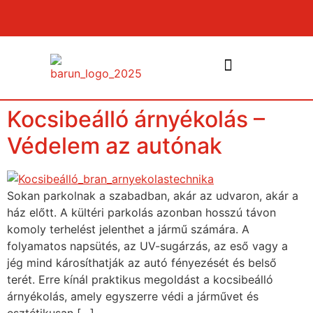
Kocsibeálló árnyékolás –
NYÍLÁSZÁRÓK ÉS PÁRKÁNYOK
Védelem az autónak
Sokan parkolnak a szabadban, akár az udvaron, akár a
ház előtt. A kültéri parkolás azonban hosszú távon
komoly terhelést jelenthet a jármű számára. A
folyamatos napsütés, az UV-sugárzás, az eső vagy a
jég mind károsíthatják az autó fényezését és belső
terét. Erre kínál praktikus megoldást a kocsibeálló
árnyékolás, amely egyszerre védi a járművet és