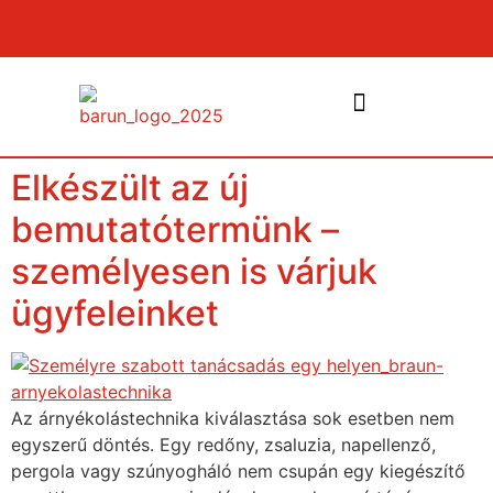
Elkészült az új
NYÍLÁSZÁRÓK ÉS PÁRKÁNYOK
bemutatótermünk –
személyesen is várjuk
ügyfeleinket
Az árnyékolástechnika kiválasztása sok esetben nem
egyszerű döntés. Egy redőny, zsaluzia, napellenző,
pergola vagy szúnyogháló nem csupán egy kiegészítő