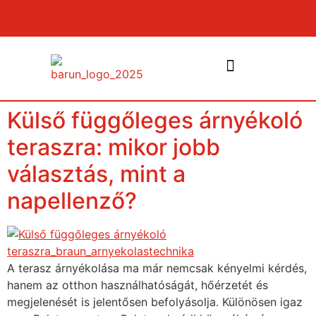
Külső függőleges árnyékoló
NYÍLÁSZÁRÓK ÉS PÁRKÁNYOK
teraszra: mikor jobb
választás, mint a
napellenző?
A terasz árnyékolása ma már nemcsak kényelmi kérdés,
hanem az otthon használhatóságát, hőérzetét és
megjelenését is jelentősen befolyásolja. Különösen igaz