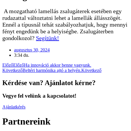
A mozgatható lamellás zsalugáterek esetében egy
rudazattal változtatni lehet a lamellák állásszögét.
Ennél a típusnál tehát szabályozhatjuk, hogy mennyi
fényt engedünk be a helyiségbe. Zsalugáterben
gondolkozol?
Segítünk!
augusztus 30, 2024
3:34 du.
Előző
Előző
Ha innováció akkor benne vagyunk.
Következő
Beltéri harmónika ajtó a helyén.
Következő
Kérdése van? Ajánlatot kérne?
Vegye fel velünk a kapcsolatot!
Ajánlatkérés
Partnereink