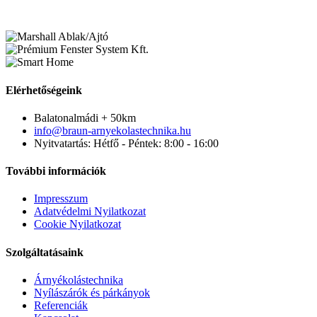
Elérhetőségeink
Balatonalmádi + 50km
info@braun-arnyekolastechnika.hu
Nyitvatartás: Hétfő - Péntek: 8:00 - 16:00
További információk
Impresszum
Adatvédelmi Nyilatkozat
Cookie Nyilatkozat
Szolgáltatásaink
Árnyékolástechnika
Nyílászárók és párkányok
Referenciák