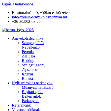
Ugrás a tartalomhoz
Balatonalmádi és +50km-es körzetében
info@braun-arnyekolastechnika.hu
+36-30/902-03-25
Árnyékolástechnika
Szúnyoghálók
Napellenző
Pergola
Zsaluzia
Redőny
Szalagfüggöny
Zipscreen
Reluxa
Roletta
Nyílászárók és párkányok
Műanyag nyílászáró
Bejárati ajtók
Beltéri ajtók
Párkányok
Referenciák
Viszonteladóknak