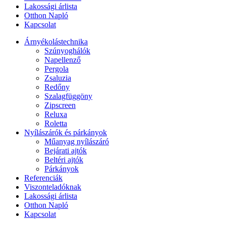
Lakossági árlista
Otthon Napló
Kapcsolat
Árnyékolástechnika
Szúnyoghálók
Napellenző
Pergola
Zsaluzia
Redőny
Szalagfüggöny
Zipscreen
Reluxa
Roletta
Nyílászárók és párkányok
Műanyag nyílászáró
Bejárati ajtók
Beltéri ajtók
Párkányok
Referenciák
Viszonteladóknak
Lakossági árlista
Otthon Napló
Kapcsolat