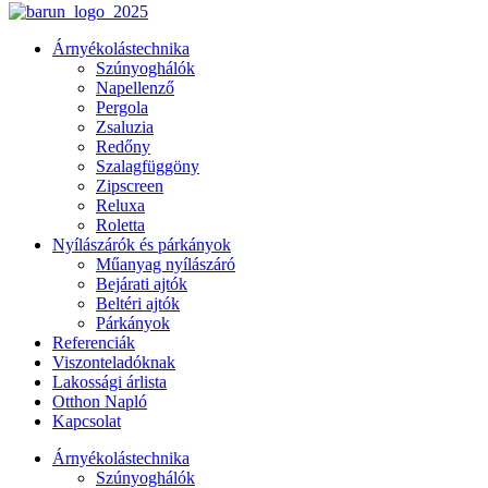
Árnyékolástechnika
Szúnyoghálók
Napellenző
Pergola
Zsaluzia
Redőny
Szalagfüggöny
Zipscreen
Reluxa
Roletta
Nyílászárók és párkányok
Műanyag nyílászáró
Bejárati ajtók
Beltéri ajtók
Párkányok
Referenciák
Viszonteladóknak
Lakossági árlista
Otthon Napló
Kapcsolat
Árnyékolástechnika
Szúnyoghálók