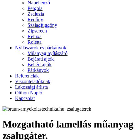
Napellenző
Pergola
Zsaluzia
Redőny
Szalagfüggöny
Zipscreen
Reluxa
Roletta
Nyílászárók és párkányok
Műanyag nyílászáró
Bejárati ajtók
Beltéri ajtók
Párkányok
Referenciák
Viszonteladóknak
Lakossági árlista
Otthon Napló
Kapcsolat
Mozgatható lamellás műanyag
zsalugáter.