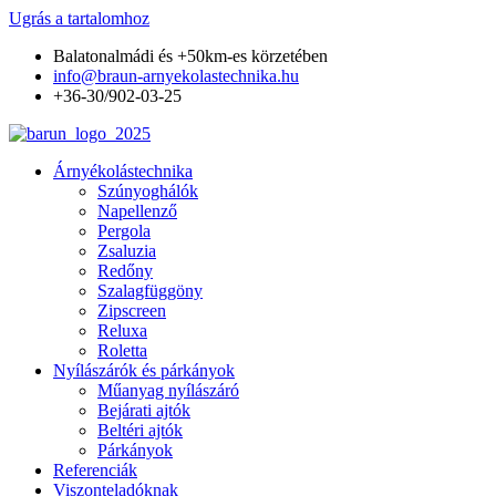
Ugrás a tartalomhoz
Balatonalmádi és +50km-es körzetében
info@braun-arnyekolastechnika.hu
+36-30/902-03-25
Árnyékolástechnika
Szúnyoghálók
Napellenző
Pergola
Zsaluzia
Redőny
Szalagfüggöny
Zipscreen
Reluxa
Roletta
Nyílászárók és párkányok
Műanyag nyílászáró
Bejárati ajtók
Beltéri ajtók
Párkányok
Referenciák
Viszonteladóknak