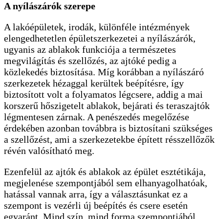
A nyílászárók szerepe
A lakóépületek, irodák, különféle intézmények
elengedhetetlen épületszerkezetei a nyílászárók,
ugyanis az ablakok funkciója a természetes
megvilágítás és szellőzés, az ajtóké pedig a
közlekedés biztosítása. Míg korábban a nyílászáró
szerkezetek hézaggal kerültek beépítésre, így
biztosított volt a folyamatos légcsere, addig a mai
korszerű hőszigetelt ablakok, bejárati és teraszajtók
légmentesen zárnak. A penészedés megelőzése
érdekében azonban továbbra is biztosítani szükséges
a szellőzést, ami a szerkezetekbe épített résszellőzők
révén valósítható meg.
Ezenfelül az ajtók és ablakok az épület esztétikája,
megjelenése szempontjából sem elhanyagolhatóak,
hatással vannak arra, így a választásunkat ez a
szempont is vezérli új beépítés és csere esetén
egyaránt. Mind szín, mind forma szempontjából