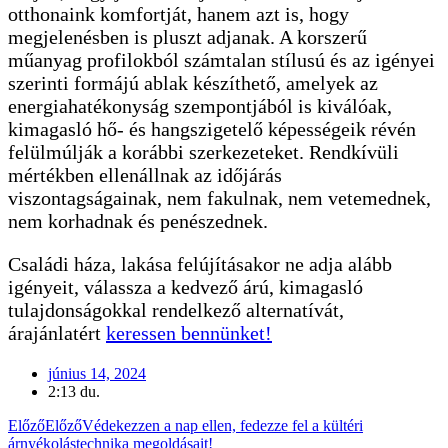
otthonaink komfortját, hanem azt is, hogy
megjelenésben is pluszt adjanak. A korszerű
műanyag profilokból számtalan stílusú és az igényei
szerinti formájú ablak készíthető, amelyek az
energiahatékonyság szempontjából is kiválóak,
kimagasló hő- és hangszigetelő képességeik révén
felülmúlják a korábbi szerkezeteket. Rendkívüli
mértékben ellenállnak az időjárás
viszontagságainak, nem fakulnak, nem vetemednek,
nem korhadnak és penészednek.
Családi háza, lakása felújításakor ne adja alább
igényeit, válassza a kedvező árú, kimagasló
tulajdonságokkal rendelkező alternatívát,
árajánlatért
keressen bennünket!
június 14, 2024
2:13 du.
Előző
Előző
Védekezzen a nap ellen, fedezze fel a kültéri
árnyékolástechnika megoldásait!