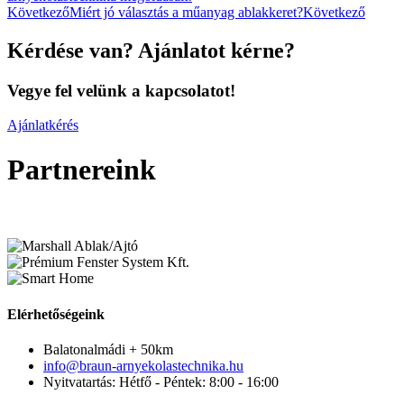
Következő
Miért jó választás a műanyag ablakkeret?
Következő
Kérdése van? Ajánlatot kérne?
Vegye fel velünk a kapcsolatot!
Ajánlatkérés
Partnereink
Elérhetőségeink
Balatonalmádi + 50km
info@braun-arnyekolastechnika.hu
Nyitvatartás: Hétfő - Péntek: 8:00 - 16:00