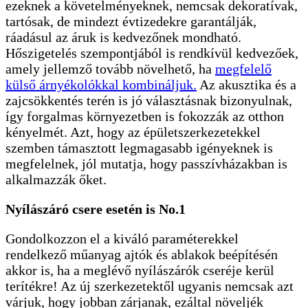
ezeknek a követelményeknek, nemcsak dekoratívak,
tartósak, de mindezt évtizedekre garantálják,
ráadásul az áruk is kedvezőnek mondható.
Hőszigetelés szempontjából is rendkívül kedvezőek,
amely jellemző tovább növelhető, ha
megfelelő
külső árnyékolókkal kombináljuk.
Az akusztika és a
zajcsökkentés terén is jó választásnak bizonyulnak,
így forgalmas környezetben is fokozzák az otthon
kényelmét. Azt, hogy az épületszerkezetekkel
szemben támasztott legmagasabb igényeknek is
megfelelnek, jól mutatja, hogy passzívházakban is
alkalmazzák őket.
Nyílászáró csere esetén is No.1
Gondolkozzon el a kiváló paraméterekkel
rendelkező műanyag ajtók és ablakok beépítésén
akkor is, ha a meglévő nyílászárók cseréje kerül
terítékre! Az új szerkezetektől ugyanis nemcsak azt
várjuk, hogy jobban zárjanak, ezáltal növeljék