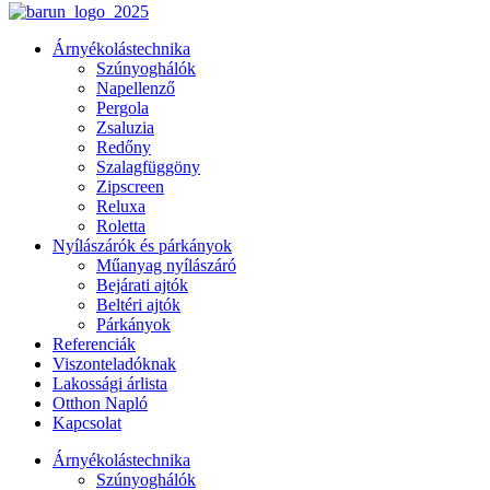
Árnyékolástechnika
Szúnyoghálók
Napellenző
Pergola
Zsaluzia
Redőny
Szalagfüggöny
Zipscreen
Reluxa
Roletta
Nyílászárók és párkányok
Műanyag nyílászáró
Bejárati ajtók
Beltéri ajtók
Párkányok
Referenciák
Viszonteladóknak
Lakossági árlista
Otthon Napló
Kapcsolat
Árnyékolástechnika
Szúnyoghálók