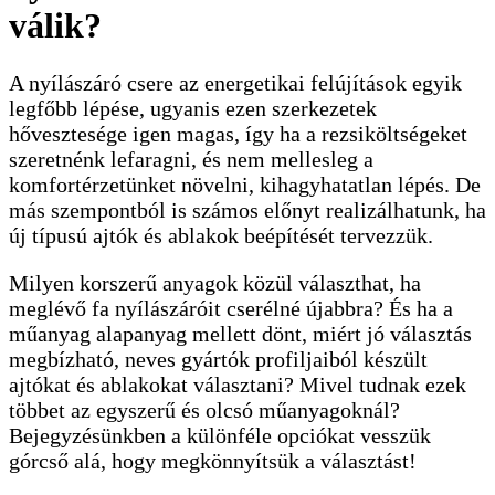
válik?
A nyílászáró csere az energetikai felújítások egyik
legfőbb lépése, ugyanis ezen szerkezetek
hővesztesége igen magas, így ha a rezsiköltségeket
szeretnénk lefaragni, és nem mellesleg a
komfortérzetünket növelni, kihagyhatatlan lépés. De
más szempontból is számos előnyt realizálhatunk, ha
új típusú ajtók és ablakok beépítését tervezzük.
Milyen korszerű anyagok közül választhat, ha
meglévő fa nyílászáróit cserélné újabbra? És ha a
műanyag alapanyag mellett dönt, miért jó választás
megbízható, neves gyártók profiljaiból készült
ajtókat és ablakokat választani? Mivel tudnak ezek
többet az egyszerű és olcsó műanyagoknál?
Bejegyzésünkben a különféle opciókat vesszük
górcső alá, hogy megkönnyítsük a választást!