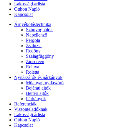
Lakossági árlista
Otthon Napló
Kapcsolat
Árnyékolástechnika
Szúnyoghálók
Napellenző
Pergola
Zsaluzia
Redőny
Szalagfüggöny
Zipscreen
Reluxa
Roletta
Nyílászárók és párkányok
Műanyag nyílászáró
Bejárati ajtók
Beltéri ajtók
Párkányok
Referenciák
Viszonteladóknak
Lakossági árlista
Otthon Napló
Kapcsolat