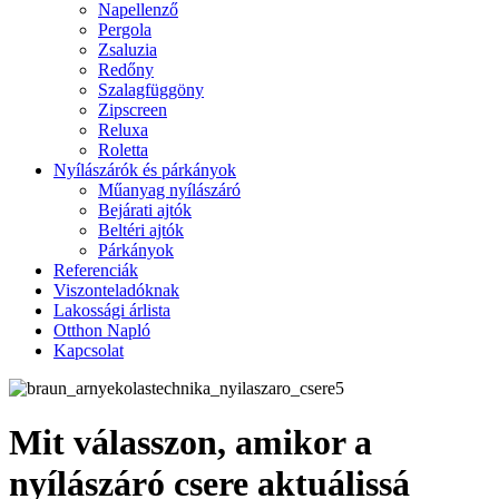
Napellenző
Pergola
Zsaluzia
Redőny
Szalagfüggöny
Zipscreen
Reluxa
Roletta
Nyílászárók és párkányok
Műanyag nyílászáró
Bejárati ajtók
Beltéri ajtók
Párkányok
Referenciák
Viszonteladóknak
Lakossági árlista
Otthon Napló
Kapcsolat
Mit válasszon, amikor a
nyílászáró csere aktuálissá