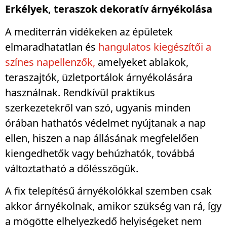
Erkélyek, teraszok dekoratív árnyékolása
A mediterrán vidékeken az épületek
elmaradhatatlan és
hangulatos kiegészítői a
színes napellenzők,
amelyeket ablakok,
teraszajtók, üzletportálok árnyékolására
használnak. Rendkívül praktikus
szerkezetekről van szó, ugyanis minden
órában hathatós védelmet nyújtanak a nap
ellen, hiszen a nap állásának megfelelően
kiengedhetők vagy behúzhatók, továbbá
változtatható a dőlésszögük.
A fix telepítésű árnyékolókkal szemben csak
akkor árnyékolnak, amikor szükség van rá, így
a mögötte elhelyezkedő helyiségeket nem