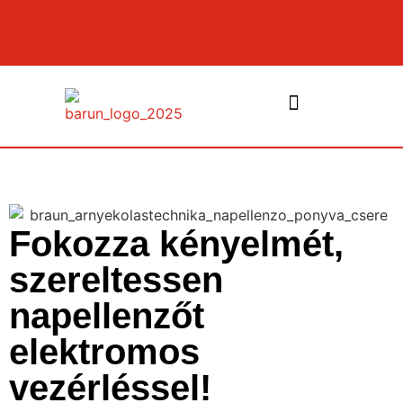
NYÍLÁSZÁRÓK ÉS PÁRKÁNYOK
Fokozza kényelmét,
szereltessen
napellenzőt
elektromos
vezérléssel!