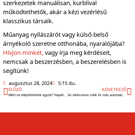
szerkezetek manuálisan, kurblival
működtethetők, akár a kézi vezérlésű
klasszikus társaik.
Műanyag nyílászárót vagy külső-belső
árnyékoló szeretne otthonába, nyaralójába?
Hívjon minket,
vagy írja meg kérdéseit,
nemcsak a beszerzésben, a beszerelésben is
segítünk!
augusztus 28, 2024
5:15 du.
ELŐZŐ
KÖVETKEZŐ
Miért ne telepíthetnénk együtt? Napellenzők és garázskapuk
Az elektromos rolók és más automatizálható árnyékolók jelentik a jövőt?