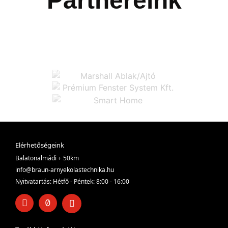
Partnereink
Elérhetőségeink
Balatonalmádi + 50km
info@braun-arnyekolastechnika.hu
Nyitvatartás: Hétfő - Péntek: 8:00 - 16:00