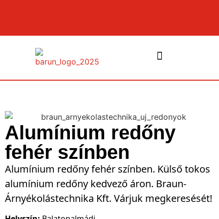
NYÍLÁSZÁRÓK ÉS PÁRKÁNYOK
Alumínium redőny
fehér színben
Alumínium redőny fehér színben. Külső tokos
alumínium redőny kedvező áron. Braun-
Árnyékolástechnika Kft. Várjuk megkeresését!
Helyszín:
Balatonalmádi