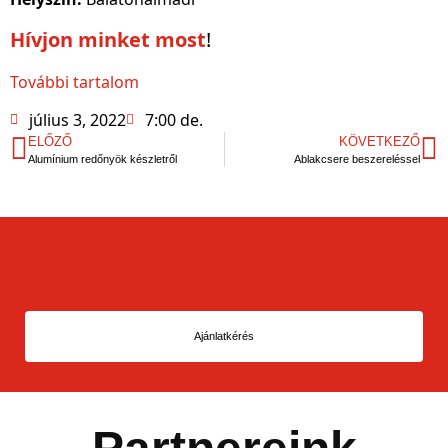
Hívjon minket most
!
További tartalom
július 3, 2022
7:00 de.
ELŐZŐ
KÖVETKEZŐ
Alumínium redőnyök készletről
Ablakcsere beszereléssel
Ajánlatkérés