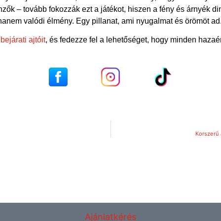
k – tovább fokozzák ezt a játékot, hiszen a fény és árnyék din
hanem valódi élmény. Egy pillanat, ami nyugalmat és örömöt ad.
ejárati ajtóit
, és fedezze fel a lehetőséget, hogy minden haza
Korszerű 
Ajánlatkérés