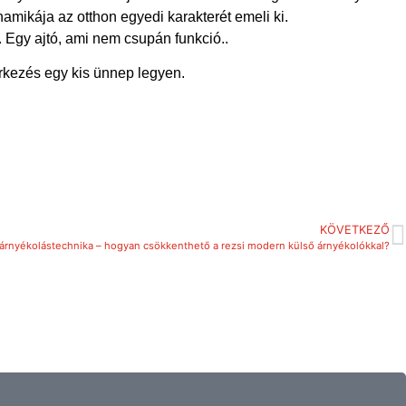
amikája az otthon egyedi karakterét emeli ki.
 Egy ajtó, ami nem csupán funkció..
érkezés egy kis ünnep legyen.
KÖVETKEZŐ
árnyékolástechnika – hogyan csökkenthető a rezsi modern külső árnyékolókkal?