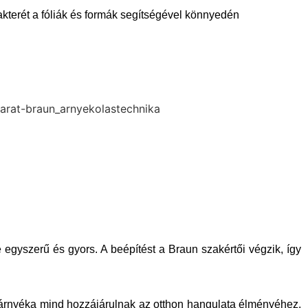
rakterét a fóliák és formák segítségével könnyedén
 egyszerű és gyors. A beépítést a Braun szakértői végzik, így
ök árnyéka mind hozzájárulnak az otthon hangulata élményéhez.