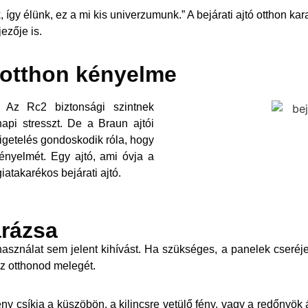
 így élünk, ez a mi kis univerzumunk.” A bejárati ajtó otthon ka
jezője is.
 otthon kényelme
Az Rc2 biztonsági szintnek
pi stresszt. De a Braun ajtói
igetelés gondoskodik róla, hogy
kényelmét. Egy ajtó, ami óvja a
atakarékos bejárati ajtó.
rázsa
 használat sem jelent kihívást. Ha szükséges, a panelek cseréje
az otthonod melegét.
fény csíkja a küszöbön, a kilincsre vetülő fény, vagy a redőny