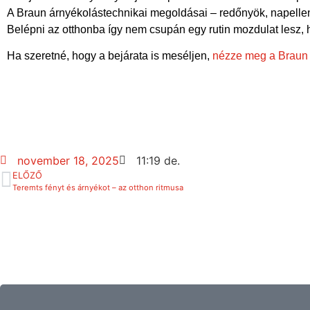
A Braun árnyékolástechnikai megoldásai – redőnyök, napellenző
Belépni az otthonba így nem csupán egy rutin mozdulat lesz, 
Ha szeretné, hogy a bejárata is meséljen,
nézze meg a Braun b
november 18, 2025
11:19 de.
ELŐZŐ
Teremts fényt és árnyékot – az otthon ritmusa