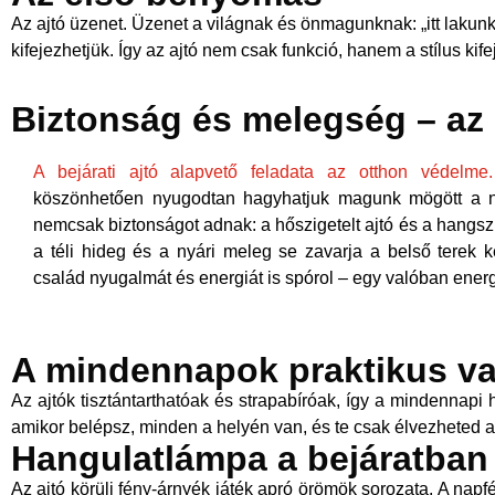
Az ajtó üzenet. Üzenet a világnak és önmagunknak: „itt lakunk,
kifejezhetjük. Így az ajtó nem csak funkció, hanem a stílus kife
Biztonság és melegség – az
A bejárati ajtó alapvető feladata az otthon védelme.
köszönhetően nyugodtan hagyhatjuk magunk mögött a na
nemcsak biztonságot adnak: a hőszigetelt ajtó és a hangsz
a téli hideg és a nyári meleg se zavarja a belső terek 
család nyugalmát és energiát is spórol – egy valóban energi
A mindennapok praktikus va
Az ajtók tisztántarthatóak és strapabíróak, így a mindennapi
amikor belépsz, minden a helyén van, és te csak élvezheted 
Hangulatlámpa a bejáratban
Az ajtó körüli fény-árnyék játék apró örömök sorozata. A nap