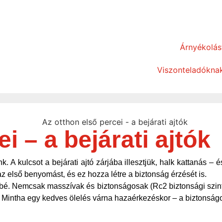
Árnyékolás
Viszonteladókna
i – a bejárati ajtók
 A kulcsot a bejárati ajtó zárjába illesztjük, halk kattanás – é
az első benyomást, és ez hozza létre a biztonság érzését is.
sebbé. Nemcsak masszívak és biztonságosak (Rc2 biztonsági szint
a. Mintha egy kedves ölelés várna hazaérkezéskor – a biztonság