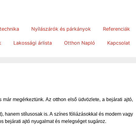
technika
Nyílászárók és párkányok
Referenciák
k
Lakossági árlista
Otthon Napló
Kapcsolat
s már megérkeztünk. Az otthon első üdvözlete, a bejárati ajtó,
), hanem stílusosak is. A színes fóliázásokkal és modern vagy
os bejárati ajtó nyugalmat és melegséget sugároz.