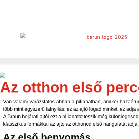
Az otthon első perce
Van valami varázslatos abban a pillanatban, amikor hazaérünk.
több mint egyszerű falnyílás: ez az ajtó fogad minket, ez adja 
A Braun bejárati ajtói ezt a pillanatot teszik még különlege
klasszikus formákkal az ajtó az otthonod első hangulatát adj
Az első benyomás